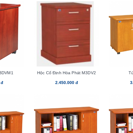
M3DVM1
Hộc Cố Định Hòa Phát M3DV2
T
 đ
2.450.000 đ
3