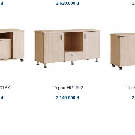
 đ
2.620.000 đ
1
P01BX
Tủ phụ HRTP02
Tủ p
 đ
2.140.000 đ
2