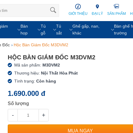
GIỚI THIỆU
ĐẠI LÝ
SẢN PHẨM
H
giám
Bàn
Tủ
Tủ
Ghế gấp, nan,
Bàn ghế h
họp
gỗ
sắt
khác
trường
m Đốc
›
Hộc Bàn Giám Đốc M3DVM2
HỘC BÀN GIÁM ĐỐC M3DVM2
Mã sản phẩm:
M3DVM2
Thương hiệu:
Nội Thất Hòa Phát
Tình trạng:
Còn hàng
1.690.000 đ
Số lượng
-
+