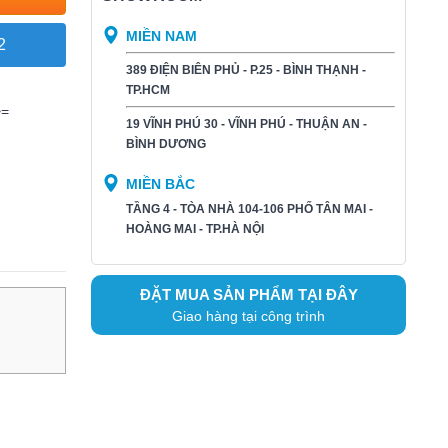
MIỀN NAM
2
389 ĐIỆN BIÊN PHỦ - P.25 - BÌNH THẠNH -
TP.HCM
>=
19 VĨNH PHÚ 30 - VĨNH PHÚ - THUẬN AN -
BÌNH DƯƠNG​
MIỀN BẮC
TẦNG 4 - TÒA NHÀ 104-106 PHỐ TÂN MAI -
HOÀNG MAI - TP.HÀ NỘI
ĐẶT MUA SẢN PHẨM TẠI ĐÂY
Giao hàng tại công trình