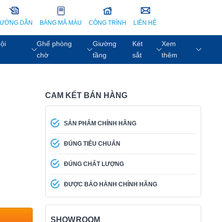
ƯỚNG DẪN
BẢNG MÃ MÀU
CÔNG TRÌNH
LIÊN HỆ
ội
Ghế phòng
Giường
Két
Xem
chờ
tầng
sắt
thêm
CAM KẾT BÁN HÀNG
SẢN PHẨM CHÍNH HÃNG
ĐÚNG TIÊU CHUẨN
ĐÚNG CHẤT LƯỢNG
ĐƯỢC BẢO HÀNH CHÍNH HÃNG
SHOWROOM