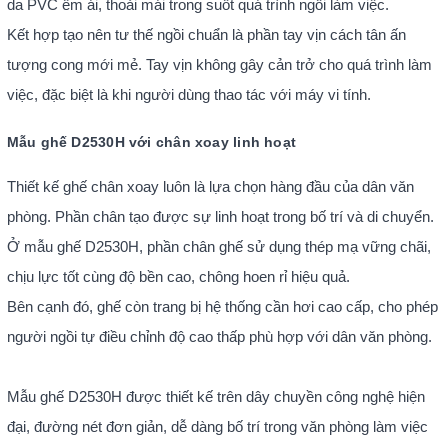
da PVC êm ái, thoải mái trong suốt quá trình ngồi làm việc.
Kết hợp tạo nên tư thế ngồi chuẩn là phần tay vịn cách tân ấn
tượng cong mới mẻ. Tay vịn không gây cản trở cho quá trình làm
việc, đặc biệt là khi người dùng thao tác với máy vi tính.
Mẫu ghế D2530H với chân xoay linh hoạt
Thiết kế ghế chân xoay luôn là lựa chọn hàng đầu của dân văn
phòng. Phần chân tạo được sự linh hoạt trong bố trí và di chuyển.
Ở mẫu ghế D2530H, phần chân ghế sử dụng thép mạ vững chãi,
chịu lực tốt cùng độ bền cao, chông hoen rỉ hiệu quả.
Bên cạnh đó, ghế còn trang bị hệ thống cần hơi cao cấp, cho phép
người ngồi tự điều chỉnh độ cao thấp phù hợp với dân văn phòng.
Mẫu ghế D2530H được thiết kế trên dây chuyền công nghệ hiện
đại, đường nét đơn giản, dễ dàng bố trí trong văn phòng làm việc