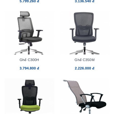
5.799.260 đ
3.136.540 đ
Ghế C300H
Ghế C350M
3.794.800 đ
2.226.000 đ