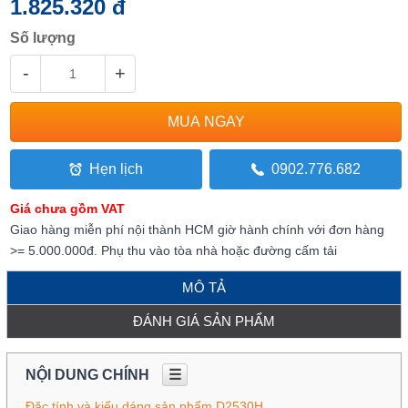
1.825.320 đ
Số lượng
-
+
Hẹn lịch
0902.776.682
Giá chưa gồm VAT
Giao hàng miễn phí nội thành HCM giờ hành chính với đơn hàng
>= 5.000.000đ. Phụ thu vào tòa nhà hoặc đường cấm tải
MÔ TẢ
ĐÁNH GIÁ SẢN PHẨM
NỘI DUNG CHÍNH
☰
Đặc tính và kiểu dáng sản phẩm D2530H