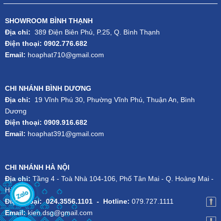
SHOWROOM BÌNH THẠNH
Địa chỉ:
389 Điện Biên Phủ, P.25, Q. Bình Thạnh
Điện thoại: 0902.776.682
Email:
hoaphat710@gmail.com
CHI NHÁNH BÌNH DƯƠNG
Địa chỉ:
19 Vĩnh Phú 30, Phường Vĩnh Phú, Thuận An, Bình
Dương
Điện thoại: 0909.916.682
Email:
hoaphat391@gmail.com
CHI NHÁNH HÀ NỘI
Địa chỉ:
Tầng 4 - Toà Nhà 104-106, Phố Tân Mai - Q. Hoàng Mai -
Hà Nội
Điện thoại:
024.3556.1101
-
Hotline:
079.727.1111
Email:
kien.dsg@gmail.com