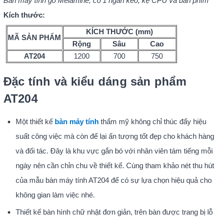
Bàn máy tính gỗ Melamine, có 1 ngăn kéo, kệ CPU và bàn phím
Kích thước:
KÍCH THƯỚC (mm)
MÃ SẢN PHẨM
Rộng
Sâu
Cao
AT204
1200
700
750
Đặc tính và kiểu dáng sản phẩm
AT204
Một thiết kế
bàn máy tính
thẩm mỹ không chỉ thúc đẩy hiệu
suất công việc mà còn để lại ấn tượng tốt đẹp cho khách hàng
và đối tác. Đây là khu vực gắn bó với nhân viên tám tiếng mỗi
ngày nên cần chỉn chu về thiết kế. Cùng tham khảo nét thu hút
của mẫu bàn máy tính AT204 để có sự lựa chọn hiệu quả cho
không gian làm việc nhé.
Thiết kế bàn hình chữ nhật đơn giản, trên bàn được trang bị lỗ