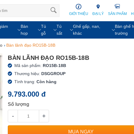
GIỚI THIỆU
ĐẠI LÝ
SẢN PHẨM
H
giám
Bàn
Tủ
Tủ
Ghế gấp, nan,
Bàn ghế h
họp
gỗ
sắt
khác
trường
ạo
›
Bàn lãnh đạo RO15B-18B
BÀN LÃNH ĐẠO RO15B-18B
Mã sản phẩm:
RO15B-18B
Thương hiệu:
DSGGROUP
Tình trạng:
Còn hàng
9.793.000 đ
Số lượng
-
+