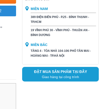
MIỀN NAM
2
389 ĐIỆN BIÊN PHỦ - P.25 - BÌNH THẠNH -
TP.HCM
>=
19 VĨNH PHÚ 30 - VĨNH PHÚ - THUẬN AN -
BÌNH DƯƠNG​
MIỀN BẮC
TẦNG 4 - TÒA NHÀ 104-106 PHỐ TÂN MAI -
HOÀNG MAI - TP.HÀ NỘI
ĐẶT MUA SẢN PHẨM TẠI ĐÂY
Giao hàng tại công trình