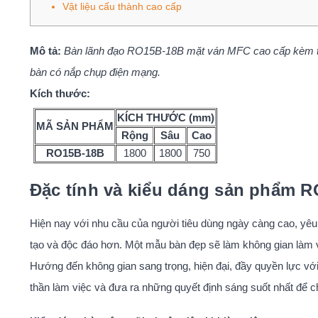
Vật liệu cấu thành cao cấp
Mô tả:
Bàn lãnh đạo RO15B-18B mặt ván MFC cao cấp kèm tủ
bàn có nắp chụp điện mạng.
Kích thước:
KÍCH THƯỚC (mm)
MÃ SẢN PHẨM
Rộng
Sâu
Cao
RO15B-18B
1800
1800
750
Đặc tính và kiểu dáng sản phẩm 
Hiện nay với nhu cầu của người tiêu dùng ngày càng cao, yêu
tạo và độc đáo hơn. Một mẫu bàn đẹp sẽ làm không gian làm v
Hướng đến không gian sang trọng, hiện đại, đầy quyền lực vớ
thần làm việc và đưa ra những quyết định sáng suốt nhất để 