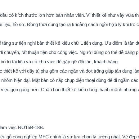
 đều có kích thước lớn hơn bàn nhân viên. Vì thiết kế như vậy vừa th
 liệu, hồ sơ. Đồng thời cũng tạo ra khoảng cách ngồi hợp lý khi trò 
ăng sự tiện nghi bàn thiết kế kiểu chữ L tiện dụng. Ưu điểm là tận d
di chuyển, rất thuận tiện cho công việc. Người dùng có thể dễ dàng 
bố trí tài liệu và cả khu vực để gặp gỡ đối tác, khách hàng.
 thiết kế với dãy tủ phụ gồm các ngăn và đợt trống giúp tận dụng là
c nhôm hiện đại. Mặt bàn có nắp chụp điện thoại dùng để đi ngầm các 
làm việc gọn gàng hơn. Chân bàn thiết kế kiểu dáng thanh mãnh nhưng 
n làm việc RO15B-18B.
liệu gỗ công nghiệp MFC chính là sự lựa chọn lý tưởng nhất. Vẻ đẹp 