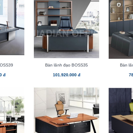
BOSS39
Bàn lãnh đạo BOSS35
Bàn l
0 đ
101.920.000 đ
78