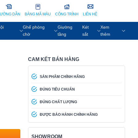
ƯỚNG DẪN
BẢNG MÃ MÀU
CÔNG TRÌNH
LIÊN HỆ
ội
Ghế phòng
Giường
Két
Xem
chờ
tầng
sắt
thêm
CAM KẾT BÁN HÀNG
SẢN PHẨM CHÍNH HÃNG
ĐÚNG TIÊU CHUẨN
ĐÚNG CHẤT LƯỢNG
ĐƯỢC BẢO HÀNH CHÍNH HÃNG
SHOWROOM