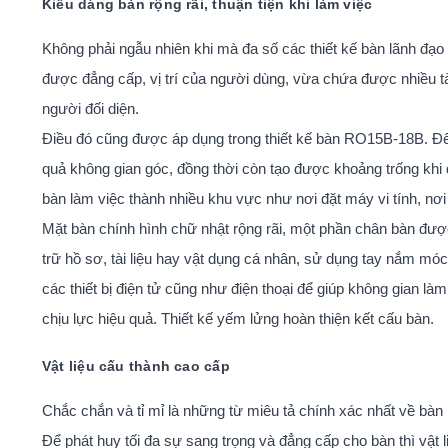
Kiểu dáng bàn rộng rãi, thuận tiện khi làm việc
Không phải ngẫu nhiên khi mà đa số các thiết kế bàn lãnh đạo
được đẳng cấp, vị trí của người dùng, vừa chứa được nhiều tài
người đối diện.
Điều đó cũng được áp dụng trong thiết kế bàn RO15B-18B. Để t
quả không gian góc, đồng thời còn tạo được khoảng trống khi 
bàn làm việc thành nhiều khu vực như nơi đặt máy vi tính, nơi 
Mặt bàn chính hình chữ nhật rộng rãi, một phần chân bàn được
trữ hồ sơ, tài liệu hay vật dụng cá nhân, sử dụng tay nắm mó
các thiết bị điện tử cũng như điện thoại để giúp không gian 
chịu lực hiệu quả. Thiết kế yếm lửng hoàn thiện kết cấu bàn.
Vật liệu cấu thành cao cấp
Chắc chắn và tỉ mỉ là những từ miêu tả chính xác nhất về bà
Để phát huy tối đa sự sang trọng và đẳng cấp cho bàn thì vật 