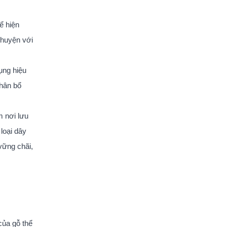
ể hiện
chuyện với
ụng hiệu
phân bổ
m nơi lưu
loại dây
vững chãi,
của gỗ thể