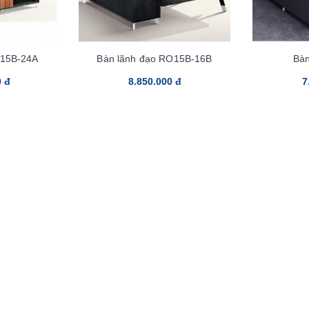
O15B-24A
Bàn lãnh đạo RO15B-16B
Bà
0 đ
8.850.000 đ
7