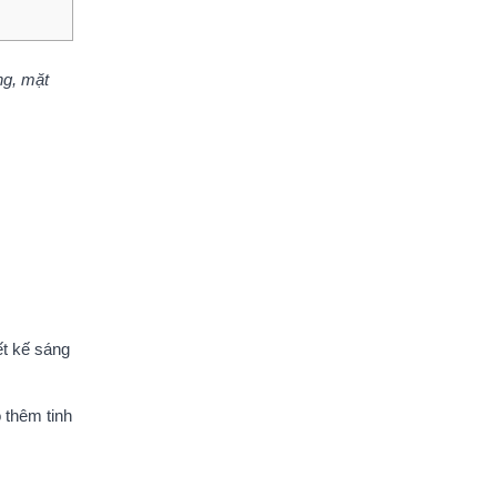
ng, mặt
ết kế sáng
 thêm tinh