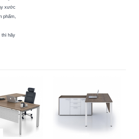
rầy xước
ản phẩm,
 thì hãy