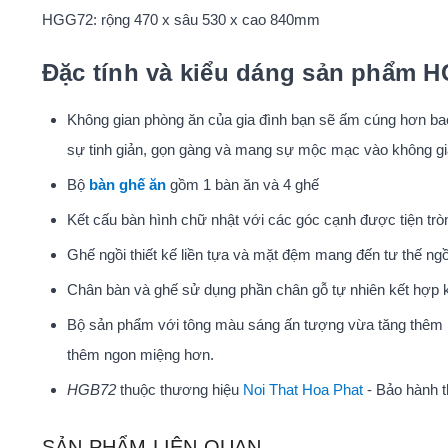
HGG72: rộng 470 x sâu 530 x cao 840mm
Đặc tính và kiểu dáng sản phẩm 
Không gian phòng ăn của gia đình bạn sẽ ấm cúng hơn bao
sự tinh giản, gọn gàng và mang sự mộc mạc vào không gi
Bộ
bàn ghế ăn
gồm 1 bàn ăn và 4 ghế
Kết cấu bàn hình chữ nhật với các góc cạnh được tiện trò
Ghế ngồi thiết kế liền tựa và mặt đệm mang đến tư thế ngồ
Chân bàn và ghế sử dụng phần chân gỗ tự nhiên kết hợp khu
Bộ sản phẩm với tông màu sáng ấn tượng vừa tăng thêm n
thêm ngon miệng hơn.
HGB72
thuộc thương hiệu
Noi That Hoa Phat
- Bảo hành t
SẢN PHẨM LIÊN QUAN