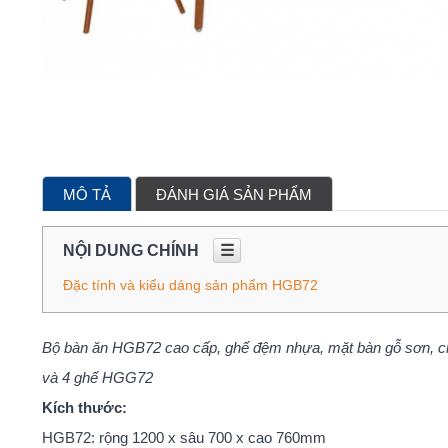
MÔ TẢ
ĐÁNH GIÁ SẢN PHẨM
NỘI DUNG CHÍNH
☰
Đặc tính và kiểu dáng sản phẩm HGB72
Bộ bàn ăn HGB72 cao cấp, ghế đệm nhựa, mặt bàn gỗ sơn, ch
và 4 ghế HGG72
Kích thước:
HGB72: rộng 1200 x sâu 700 x cao 760mm