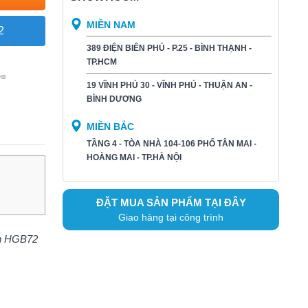
MIỀN NAM
2
389 ĐIỆN BIÊN PHỦ - P.25 - BÌNH THẠNH -
TP.HCM
>=
19 VĨNH PHÚ 30 - VĨNH PHÚ - THUẬN AN -
BÌNH DƯƠNG​
MIỀN BẮC
TẦNG 4 - TÒA NHÀ 104-106 PHỐ TÂN MAI -
HOÀNG MAI - TP.HÀ NỘI
ĐẶT MUA SẢN PHẨM TẠI ĐÂY
Giao hàng tại công trình
àn HGB72