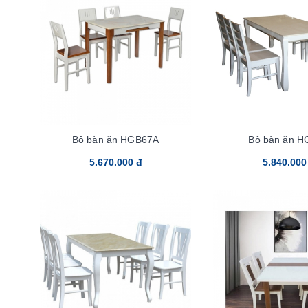
Bộ bàn ăn HGB67A
Bộ bàn ăn H
5.670.000 đ
5.840.000