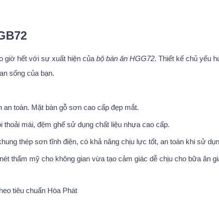
HGB72
 giờ hết với sự xuất hiện của
bộ bàn ăn HGG72
. Thiết kế chủ yếu 
an sống của bạn.
n an toàn. Mặt bàn gỗ sơn cao cấp đẹp mắt.
i thoải mái, đệm ghế sử dụng chất liệu nhựa cao cấp.
ng thép sơn tĩnh điện, có khả năng chịu lực tốt, an toàn khi sử dụn
ét thẩm mỹ cho không gian vừa tạo cảm giác dễ chịu cho bữa ăn gi
heo tiêu chuẩn Hòa Phát