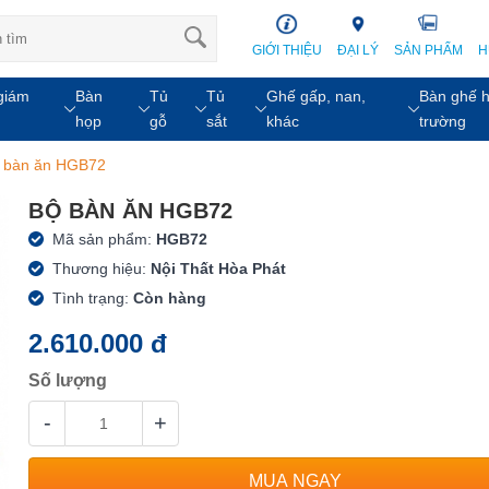
GIỚI THIỆU
ĐẠI LÝ
SẢN PHẨM
H
giám
Bàn
Tủ
Tủ
Ghế gấp, nan,
Bàn ghế h
họp
gỗ
sắt
khác
trường
 bàn ăn HGB72
BỘ BÀN ĂN HGB72
Mã sản phẩm:
HGB72
Thương hiệu:
Nội Thất Hòa Phát
Tình trạng:
Còn hàng
2.610.000 đ
Số lượng
-
+