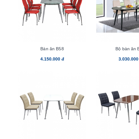
Bàn ăn B58
Bộ bàn ăn 
4.150.000 đ
3.030.000