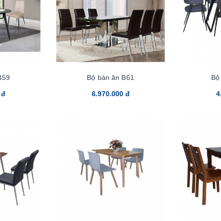
B59
Bộ bàn ăn B61
Bộ
 đ
6.970.000 đ
4