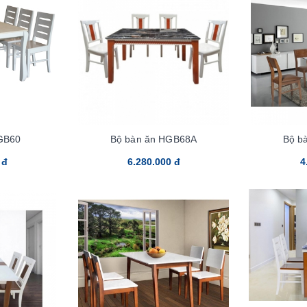
GB60
Bộ bàn ăn HGB68A
Bộ b
 đ
6.280.000 đ
4