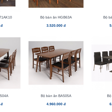
71AK10
Bộ bàn ăn HGB63A
Bộ b
 đ
3.520.000 đ
5
A504A
Bộ bàn ăn BA505A
Bộ
 đ
4.960.000 đ
6