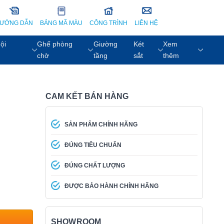
ƯỚNG DẪN
BẢNG MÃ MÀU
CÔNG TRÌNH
LIÊN HỆ
ội
Ghế phòng
Giường
Két
Xem
chờ
tầng
sắt
thêm
CAM KẾT BÁN HÀNG
SẢN PHẨM CHÍNH HÃNG
ĐÚNG TIÊU CHUẨN
ĐÚNG CHẤT LƯỢNG
ĐƯỢC BẢO HÀNH CHÍNH HÃNG
SHOWROOM