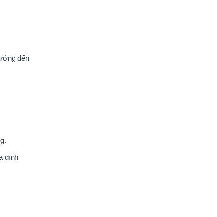
hướng đến
g.
a đình