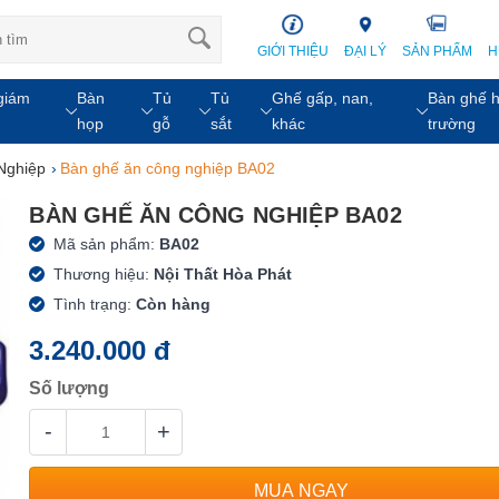
GIỚI THIỆU
ĐẠI LÝ
SẢN PHẨM
H
giám
Bàn
Tủ
Tủ
Ghế gấp, nan,
Bàn ghế h
họp
gỗ
sắt
khác
trường
Nghiệp
›
Bàn ghế ăn công nghiệp BA02
BÀN GHẾ ĂN CÔNG NGHIỆP BA02
Mã sản phẩm:
BA02
Thương hiệu:
Nội Thất Hòa Phát
Tình trạng:
Còn hàng
3.240.000 đ
Số lượng
-
+