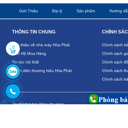
Giới Thiệu
Đại lý
Sản phẩm
Hướng dẫ
THÔNG TIN CHUNG
CHÍNH SÁ
Giới thiệu về nhà máy Hòa Phát
Chính sánh b
0
Liên Hệ Mua Hàng
Chính sách gi
Tin tức nội thất
Chính sách đổi
Nhận diện thương hiệu Hòa Phát
Chính sách th
Chính sách b
SHOWROOM BÌNH THẠNH
CHI NHÁN
Địa chỉ:
389 Điện Biên Phủ, P.25, Q. Bình Thạnh
Địa chỉ:
19
Điện thoại: 0902.776.682
Điện thoại:
Email:
hoaphat710@gmail.com
Email:
hoap