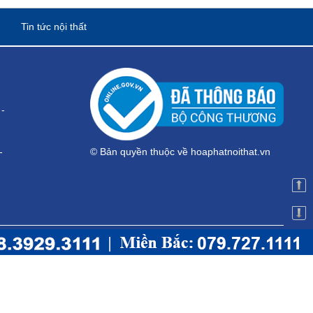
Tin tức nội thất
-
-
© Bản quyền thuộc về hoaphatnoithat.vn
 HÀ NỘI
g 4 - Toà Nhà 104-106, Phố Tân Mai - Q. Hoàng Mai - Hà Nội
024.3556.1101
-
Hotline:
079.727.1111
.dsg@gmail.com