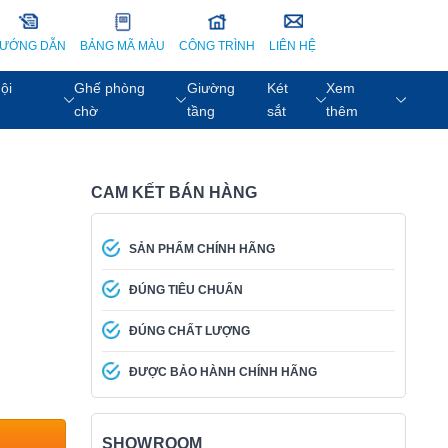
ƯỚNG DẪN
BẢNG MÃ MÀU
CÔNG TRÌNH
LIÊN HỆ
ội
Ghế phòng
Giường
Két
Xem
chờ
tầng
sắt
thêm
CAM KẾT BÁN HÀNG
SẢN PHẨM CHÍNH HÃNG
ĐÚNG TIÊU CHUẨN
ĐÚNG CHẤT LƯỢNG
ĐƯỢC BẢO HÀNH CHÍNH HÃNG
SHOWROOM