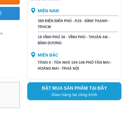
MIỀN NAM
2
389 ĐIỆN BIÊN PHỦ - P.25 - BÌNH THẠNH -
TP.HCM
>=
19 VĨNH PHÚ 30 - VĨNH PHÚ - THUẬN AN -
BÌNH DƯƠNG​
MIỀN BẮC
TẦNG 4 - TÒA NHÀ 104-106 PHỐ TÂN MAI -
HOÀNG MAI - TP.HÀ NỘI
ĐẶT MUA SẢN PHẨM TẠI ĐÂY
Giao hàng tại công trình