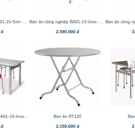
A01-15-Sơn-Mặt
Bàn ăn công nghiệp BA01-15-Inox-Mặt
Bàn ăn công n
e
Laminate
Ok
 đ
2.590.000 đ
3
BA01-16-Inox-
Bàn ăn BT120
Bàn
 Inox
 đ
2.150.000 đ
2