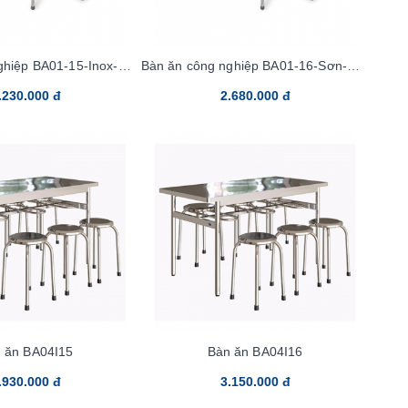
ghiệp BA01-15-Inox-Mặt
Bàn ăn công nghiệp BA01-16-Sơn-Mặt
al bọc Inox
Laminate
.230.000 đ
2.680.000 đ
 ăn BA04I15
Bàn ăn BA04I16
.930.000 đ
3.150.000 đ