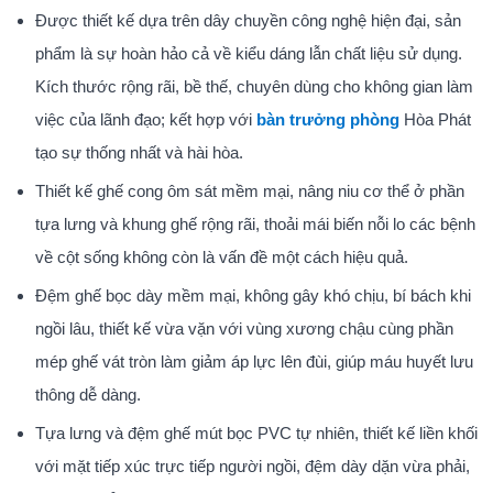
Được thiết kế dựa trên dây chuyền công nghệ hiện đại, sản
phẩm là sự hoàn hảo cả về kiểu dáng lẫn chất liệu sử dụng.
Kích thước rộng rãi, bề thế, chuyên dùng cho không gian làm
việc của lãnh đạo; kết hợp với
bàn trưởng phòng
Hòa Phát
tạo sự thống nhất và hài hòa.
Thiết kế ghế cong ôm sát mềm mại, nâng niu cơ thể ở phần
tựa lưng và khung ghế rộng rãi, thoải mái biến nỗi lo các bệnh
về cột sống không còn là vấn đề một cách hiệu quả.
Đệm ghế bọc dày mềm mại, không gây khó chịu, bí bách khi
ngồi lâu, thiết kế vừa vặn với vùng xương chậu cùng phần
mép ghế vát tròn làm giảm áp lực lên đùi, giúp máu huyết lưu
thông dễ dàng.
Tựa lưng và đệm ghế mút bọc PVC tự nhiên, thiết kế liền khối
với mặt tiếp xúc trực tiếp người ngồi, đệm dày dặn vừa phải,