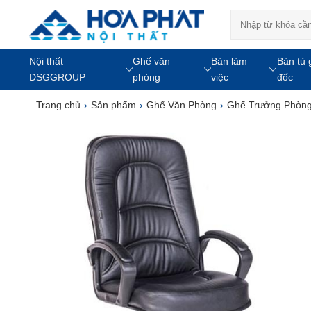
Nội thất
Ghế văn
Bàn làm
Bàn tủ 
DSGGROUP
phòng
việc
đốc
Trang chủ
›
Sản phẩm
›
Ghế Văn Phòng
›
Ghế Trưởng Phòn