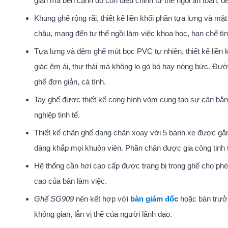
gian mà bên cạnh đó còn điều chỉnh tư thế ngồi an toàn, dễ 
Khung ghế rộng rãi, thiết kế liền khối phần tựa lưng và 
chậu, mang đến tư thế ngồi làm việc khoa học, hạn chế tìn
Tựa lưng và đệm ghế mút bọc PVC tự nhiên, thiết kế liền k
giác êm ái, thư thái mà không lo gò bó hay nóng bức. Đườ
ghế đơn giản, cá tính.
Tay ghế được thiết kế cong hình vòm cung tạo sự cân bằng
nghiệp tinh tế.
Thiết kế chân ghế dạng chân xoay với 5 bánh xe được gắ
dàng khắp mọi khuôn viên. Phần chân được gia công tinh tế 
Hệ thống cần hơi cao cấp được trang bị trong ghế cho phé
cao của bàn làm việc.
Ghế SG909
nên kết hợp với
bàn giám đốc
hoặc bàn trưởn
không gian, lẫn vị thế của người lãnh đạo.