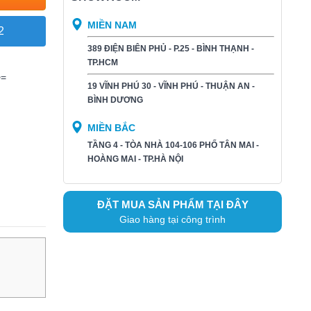
MIỀN NAM
2
389 ĐIỆN BIÊN PHỦ - P.25 - BÌNH THẠNH -
TP.HCM
>=
19 VĨNH PHÚ 30 - VĨNH PHÚ - THUẬN AN -
BÌNH DƯƠNG​
MIỀN BẮC
TẦNG 4 - TÒA NHÀ 104-106 PHỐ TÂN MAI -
HOÀNG MAI - TP.HÀ NỘI
ĐẶT MUA SẢN PHẨM TẠI ĐÂY
Giao hàng tại công trình