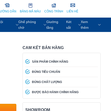
ƯỚNG DẪN
BẢNG MÃ MÀU
CÔNG TRÌNH
LIÊN HỆ
ội
Ghế phòng
Giường
Két
Xem
chờ
tầng
sắt
thêm
CAM KẾT BÁN HÀNG
SẢN PHẨM CHÍNH HÃNG
ĐÚNG TIÊU CHUẨN
ĐÚNG CHẤT LƯỢNG
ĐƯỢC BẢO HÀNH CHÍNH HÃNG
SHOWROOM