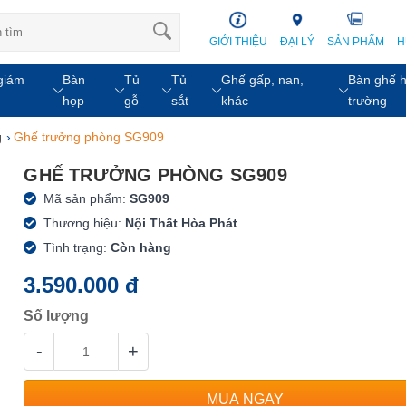
GIỚI THIỆU
ĐẠI LÝ
SẢN PHẨM
H
giám
Bàn
Tủ
Tủ
Ghế gấp, nan,
Bàn ghế h
họp
gỗ
sắt
khác
trường
g
›
Ghế trưởng phòng SG909
GHẾ TRƯỞNG PHÒNG SG909
Mã sản phẩm:
SG909
Thương hiệu:
Nội Thất Hòa Phát
Tình trạng:
Còn hàng
3.590.000 đ
Số lượng
-
+