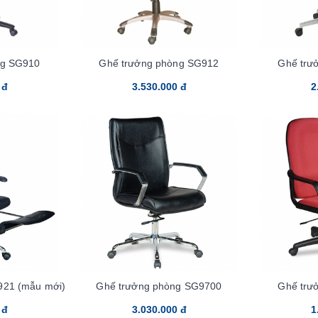
ng SG910
Ghế trưởng phòng SG912
Ghế trư
 đ
3.530.000 đ
2
921 (mẫu mới)
Ghế trưởng phòng SG9700
Ghế trư
 đ
3.030.000 đ
1