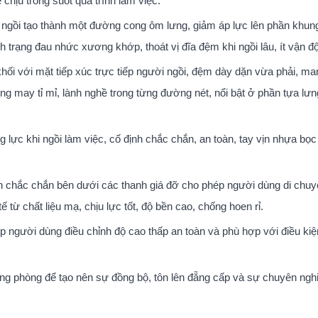
chịu trong suốt quá trình làm việc.
mặt ngồi tạo thành một đường cong ôm lưng, giảm áp lực lên phần khu
h trạng đau nhức xương khớp, thoát vị đĩa đệm khi ngồi lâu, ít vận đ
hối với mặt tiếp xúc trực tiếp người ngồi, đệm dày dặn vừa phải, ma
ng may tỉ mỉ, lành nghề trong từng đường nét, nổi bật ở phần tựa lư
 lực khi ngồi làm việc, cố định chắc chắn, an toàn, tay vịn nhựa bọ
n chắc chắn bên dưới các thanh giá đỡ cho phép người dùng di chuy
từ chất liệu mạ, chịu lực tốt, độ bền cao, chống hoen rỉ.
p người dùng điều chỉnh độ cao thấp an toàn và phù hợp với điều kiệ
g phòng để tạo nên sự đồng bộ, tôn lên đẵng cấp và sự chuyên nghi