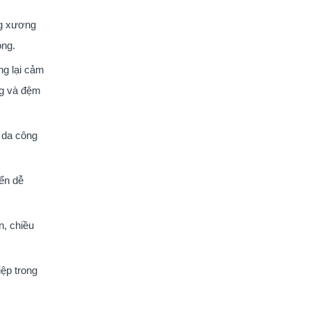
ng xương
ộng.
ng lại cảm
ng và đệm
c da công
ển dễ
n, chiều
ệp trong