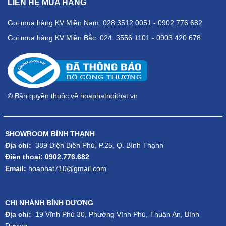
LIÊN HỆ MUA HÀNG
Gọi mua hàng KV Miền Nam: 028.3512.0051 - 0902.776.682
Gọi mua hàng KV Miền Bắc: 024. 3556 1101 - 0903 420 678
© Bản quyền thuộc về hoaphatnoithat.vn
SHOWROOM BÌNH THẠNH
Địa chỉ:
389 Điện Biên Phủ, P.25, Q. Bình Thạnh
Điện thoại: 0902.776.682
Email:
hoaphat710@gmail.com
CHI NHÁNH BÌNH DƯƠNG
Địa chỉ:
19 Vĩnh Phú 30, Phường Vĩnh Phú, Thuận An, Bình
Dương