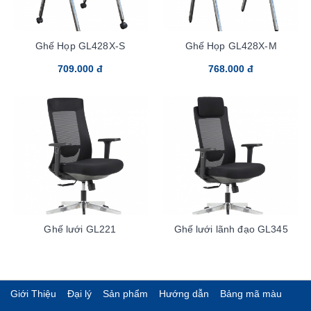
Ghế Họp GL428X-S
Ghế Họp GL428X-M
709.000 đ
768.000 đ
Ghế lưới GL221
Ghế lưới lãnh đạo GL345
Giới Thiệu
Đại lý
Sản phẩm
Hướng dẫn
Bảng mã màu