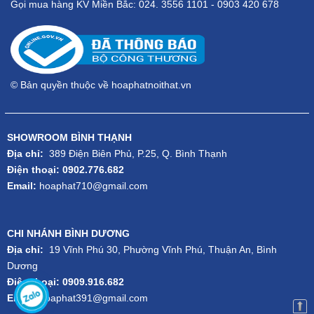
Gọi mua hàng KV Miền Bắc: 024. 3556 1101 - 0903 420 678
© Bản quyền thuộc về hoaphatnoithat.vn
SHOWROOM BÌNH THẠNH
Địa chỉ:
389 Điện Biên Phủ, P.25, Q. Bình Thạnh
Điện thoại: 0902.776.682
Email:
hoaphat710@gmail.com
CHI NHÁNH BÌNH DƯƠNG
Địa chỉ:
19 Vĩnh Phú 30, Phường Vĩnh Phú, Thuận An, Bình
Dương
Điện thoại: 0909.916.682
Email:
hoaphat391@gmail.com