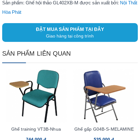
Sản phẩm: Ghế hội thảo GL402XB-M được sản xuất bởi:
Nội Thất
Hòa Phát
ĐẶT MUA SẢN PHẨM TẠI ĐÂY
Giao hàng tại công trình
SẢN PHẨM LIÊN QUAN
Ghế training VT3B-Nhua
Ghế gấp G04B-S-MELAMINE
744.000 đ
535.000 đ