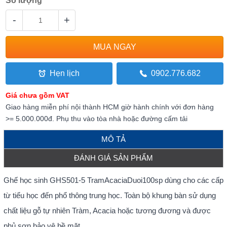
Số lượng
-
+
Hẹn lịch
0902.776.682
Giá chưa gồm VAT
Giao hàng miễn phí nội thành HCM giờ hành chính với đơn hàng
>= 5.000.000đ. Phụ thu vào tòa nhà hoặc đường cấm tải
MÔ TẢ
ĐÁNH GIÁ SẢN PHẨM
Ghế học sinh GHS501-5 TramAcaciaDuoi100sp dùng cho các cấp
từ tiểu học đến phổ thông trung học. Toàn bộ khung bàn sử dụng
chất liệu gỗ tự nhiên Tràm, Acacia hoặc tương đương và được
phủ sơn bảo vệ bề mặt.