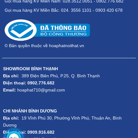
Gọi mua hàng KV Miền Nam: 028.3512.0051 - 0902.776.682
Gọi mua hàng KV Miền Bắc: 024. 3556 1101 - 0903 420 678
© Bản quyền thuộc về hoaphatnoithat.vn
SHOWROOM BÌNH THẠNH
Địa chỉ:
389 Điện Biên Phủ, P.25, Q. Bình Thạnh
Điện thoại: 0902.776.682
Email:
hoaphat710@gmail.com
CHI NHÁNH BÌNH DƯƠNG
Địa chỉ:
19 Vĩnh Phú 30, Phường Vĩnh Phú, Thuận An, Bình
Dương
Điện thoại: 0909.916.682