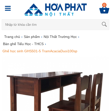
0
Trang chủ
›
Sản phẩm
›
Nội Thất Trường Học
›
Bàn ghế Tiểu Học - THCS
›
Ghế học sinh GHS501-5 TramAcaciaDuoi100sp