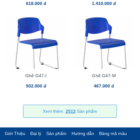
618.000 đ
1.410.000 đ
Ghế G47-I
Ghế G47-M
502.000 đ
467.000 đ
Xem thêm:
2512
Sản phẩm
Giới Thiệu
Đại lý
Sản phẩm
Hướng dẫn
Bảng mã màu