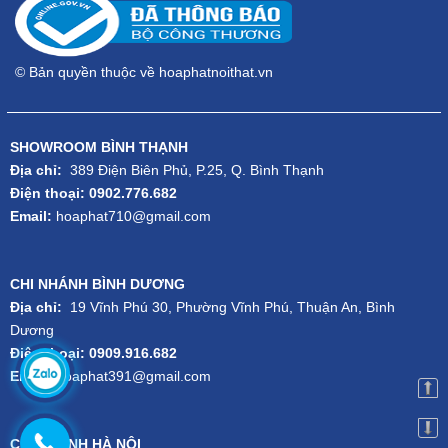
© Bản quyền thuộc về hoaphatnoithat.vn
SHOWROOM BÌNH THẠNH
Địa chỉ:
389 Điện Biên Phủ, P.25, Q. Bình Thạnh
Điện thoại: 0902.776.682
Email:
hoaphat710@gmail.com
CHI NHÁNH BÌNH DƯƠNG
Địa chỉ:
19 Vĩnh Phú 30, Phường Vĩnh Phú, Thuận An, Bình
Dương
Điện thoại: 0909.916.682
Email:
hoaphat391@gmail.com
CHI NHÁNH HÀ NỘI